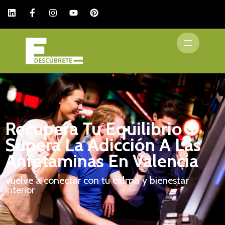
Recupera Tu Equilibrio Y
Supera La Adicción A Las
Anfetaminas En Valencia
Vuelve a conectar con tu calma y bienestar
interior