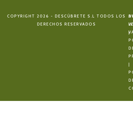
COPYRIGHT 2026 - DESCÚBRETE S.L TODOS LOS
D
A
DERECHOS RESERVADOS
W
L
V
|
P
D
P
|
P
D
C