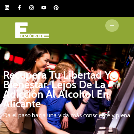
Recupera Tu Libertad Y
Bienestar, Lejos De La
Adicción Al Alcohol En
Alicante
Da el paso hacia una vida más consciente y plena