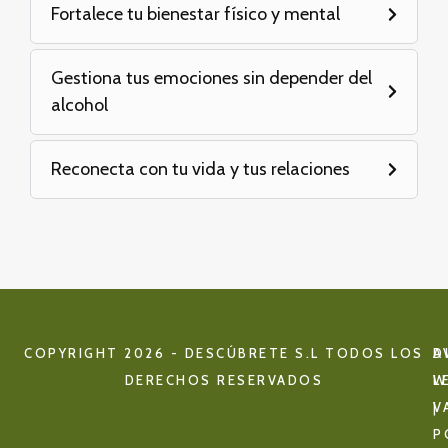
Fortalece tu bienestar físico y mental
Gestiona tus emociones sin depender del
alcohol
Reconecta con tu vida y tus relaciones
COPYRIGHT 2026 - DESCÚBRETE S.L TODOS LOS
D
A
DERECHOS RESERVADOS
W
L
V
|
P