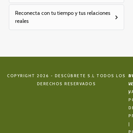
Reconecta con tu tiempo y tus relaciones
reales
COPYRIGHT 2026 - DESCÚBRETE S.L TODOS LOS
D
A
DERECHOS RESERVADOS
W
L
V
|
P
D
P
|
P