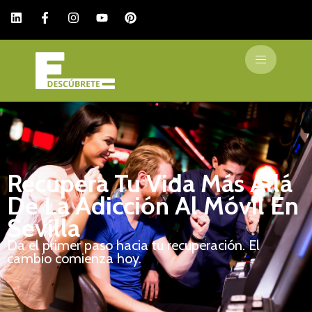
Recupera Tu Vida Más Allá
De La Adicción Al Móvil En
Sevilla
Da el primer paso hacia tu recuperación.
El
cambio comienza hoy.